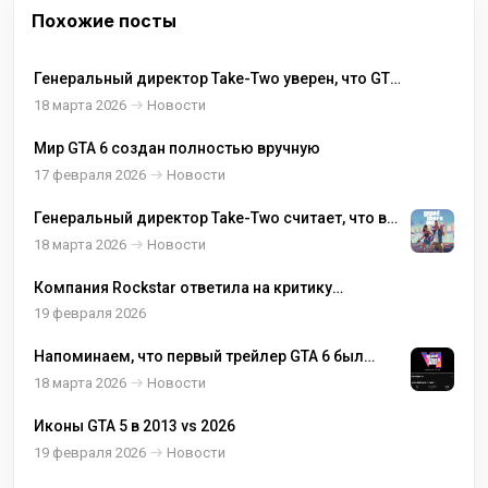
Похожие посты
Генеральный директор Take-Two уверен, что GTA
6 сохранит свою огромную популярность среди
18 марта 2026
Новости
разных поколений
Мир GTA 6 создан полностью вручную
17 февраля 2026
Новости
Генеральный директор Take-Two считает, что в
GTA 6 будут играть все, кому больше 17 лет
18 марта 2026
Новости
Компания Rockstar ответила на критику
британского парламентария
19 февраля 2026
Напоминаем, что первый трейлер GTA 6 был
выпущен почти 15 месяцев назад.
18 марта 2026
Новости
Иконы GTA 5 в 2013 vs 2026
19 февраля 2026
Новости